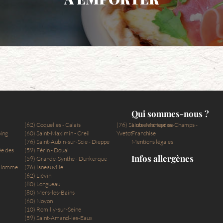
Qui sommes-nous ?
(62) Coquelles - Calais
(76) Sainte-Marie-des-Champs -
Notre entreprise
ping
(60) Saint-Maximin - Creil
Yvetot
Franchise
(76) Saint-Aubin-sur-Scie - Dieppe
Mentions légales
ée des
(59) Férin - Douai
Infos allergènes
(59) Grande-Synthe - Dunkerque
e-Homme
(76) Isneauville
(62) Liévin
(80) Longueau
(80) Mers-les-Bains
(60) Noyon
(10) Romilly-sur-Seine
(59) Saint-Amand-les-Eaux