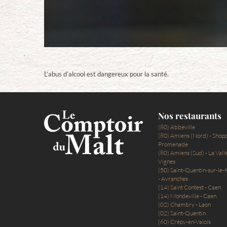
L’abus d’alcool est dangereux pour la santé.
Nos restaurants
(80) Abbeville
(80) Amiens (Nord) - Shop
Promenade
(80) Amiens (Sud) - La Vall
Vignes
(50) Saint-Quentin-sur-l
- Avranches
(14) Saint Contest - Caen
(14) Mondeville - Caen
(02) Chambry - Laon
(02) Saint-Quentin
(60) Crépy-en-Valois