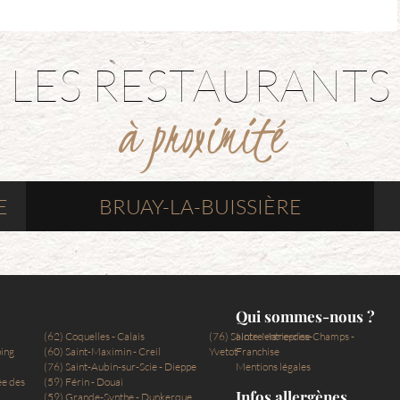
LES RESTAURANTS
à proximité
E
BRUAY-LA-BUISSIÈRE
Qui sommes-nous ?
(62) Coquelles - Calais
(76) Sainte-Marie-des-Champs -
Notre entreprise
ping
(60) Saint-Maximin - Creil
Yvetot
Franchise
(76) Saint-Aubin-sur-Scie - Dieppe
Mentions légales
ée des
(59) Férin - Douai
Infos allergènes
(59) Grande-Synthe - Dunkerque