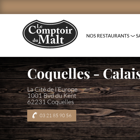
BIENVENUE
RECHERCHER
NOS
SAVOIR-
LA
NOS
BONS
LE
NOUS
CLICK
RESTAURANTS
FAIRE
CARTE
BIÈRES
PLANS
CLUB
REJOINDRE
&
NOS RESTAURANTS
S
PRIVILÈGES
COLLECT
Coquelles - Calai
La Cité de l’Europe
1001 Bvd du Kent
62231 Coquelles
03 21 85 90 56