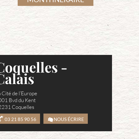
Coquelles -
Calais
 Cité de l’Europe
001 Bvd du Kent
2231 Coquelles
03 21 85 90 56
NOUS ÉCRIRE