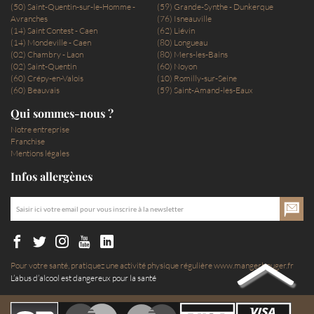
(50) Saint-Quentin-sur-le-Homme -
(59) Grande-Synthe - Dunkerque
Avranches
(76) Isneauville
(14) Saint Contest - Caen
(62) Liévin
(14) Mondeville - Caen
(80) Longueau
(02) Chambry - Laon
(80) Mers-les-Bains
(02) Saint-Quentin
(60) Noyon
(60) Crépy-en-Valois
(10) Romilly-sur-Seine
(60) Beauvais
(59) Saint-Amand-les-Eaux
Qui sommes-nous ?
Notre entreprise
Franchise
Mentions légales
Infos allergènes
Pour votre santé, pratiquez une activité physique régulière
www.mangerbouger.fr
L’abus d’alcool est dangereux pour la santé