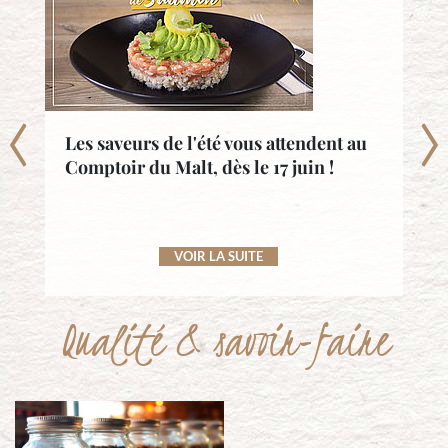
s !
Les saveurs de l'été vous attendent au
No
Comptoir du Malt, dès le 17 juin !
VOIR LA SUITE
Qualité & savoir-faire