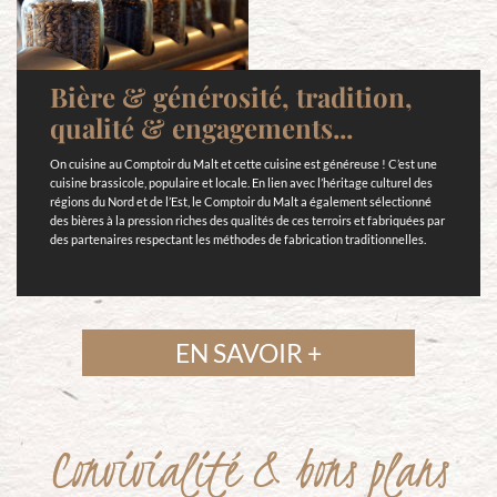
Bière & générosité, tradition,
qualité & engagements...
On cuisine au Comptoir du Malt et cette cuisine est généreuse ! C’est une
cuisine brassicole, populaire et locale. En lien avec l’héritage culturel des
régions du Nord et de l’Est, le Comptoir du Malt a également sélectionné
des bières à la pression riches des qualités de ces terroirs et fabriquées par
des partenaires respectant les méthodes de fabrication traditionnelles.
EN SAVOIR +
Convivialité & bons plans