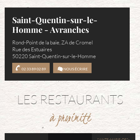
Saint-Quentin-sur-le-
Homme - Avranches
Rond-Point de la baie, ZA de Cromel
Rue des Estuaires
50220 Saint-Quentin-sur-le-Homme
02 33 89 02 89
NOUS ÉCRIRE
LES RESTAURANTS
à proximité
SAINTE-MARIE-DES-