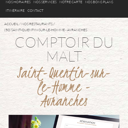
NOS HORAIRES
NOS SERVICES
NOTRE CARTE
NOS BONS PLANS
ITINÉRAIRE
CONTACT
ACCUEIL
NOS RESTAURANTS
(50) SAINT-QUENTIN-SUR-LE-HOMME - AVRANCHES
COMPTOIR DU
MALT
Saint-Quentin-sur-
le-Homme -
Avranches