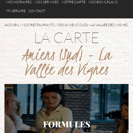
NOS HORAIRES
NOS SERVICES
NOTRE CARTE
NOS BONS PLANS
ITINÉRAIRE
CONTACT
ACCUEIL
NOS RESTAURANTS
(80) AMIENS (SUD) - LA VALLÉE DES VIGNES
LA CARTE
Amiens (Sud) - La
Vallée des Vignes
FORMULES