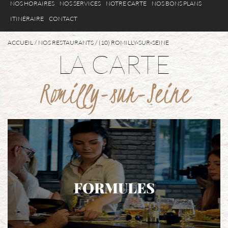
NOS HORAIRES
NOS SERVICES
NOTRE CARTE
NOS BONS PLANS
ITINÉRAIRE
CONTACT
ACCUEIL
NOS RESTAURANTS
(10) ROMILLY-SUR-SEINE
LA CARTE
Romilly-sur-Seine
FORMULES