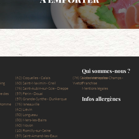
Qui sommes-nous ?
(62) Coquelles - Calais
(76) Sainte-Marie-des-Champs -
Notre entreprise
ping
(60) Saint-Maximin - Creil
Yvetot
Franchise
(76) Saint-Aubin-sur-Scie - Dieppe
Mentions légales
ée des
(59) Férin - Douai
Infos allergènes
(59) Grande-Synthe - Dunkerque
e-Homme
(76) Isneauville
(62) Liévin
(80) Longueau
(80) Mers-les-Bains
(60) Noyon
(10) Romilly-sur-Seine
(59) Saint-Amand-les-Eaux