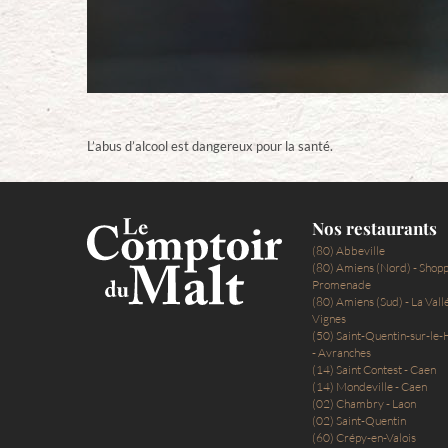
L’abus d’alcool est dangereux pour la santé.
Nos restaurants
(80) Abbeville
(80) Amiens (Nord) - Shop
Promenade
(80) Amiens (Sud) - La Vall
Vignes
(50) Saint-Quentin-sur-l
- Avranches
(14) Saint Contest - Caen
(14) Mondeville - Caen
(02) Chambry - Laon
(02) Saint-Quentin
(60) Crépy-en-Valois