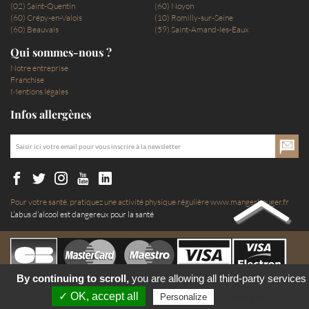
(02) Saint-Quentin
(60) Noyon
(60) Crépy-en-Valois
(10) Romilly-sur-Seine
(60) Beauvais
(59) Saint-Amand-les-Eaux
Qui sommes-nous ?
Notre entreprise
Franchise
Mentions légales
Infos allergènes
Pour votre santé, pratiquez une activité physique régulière
www.mangerbouger.fr
L’abus d’alcool est dangereux pour la santé
By continuing to scroll,
you are allowing all third-party services
✓ OK, accept all
Privacy policy
Personalize