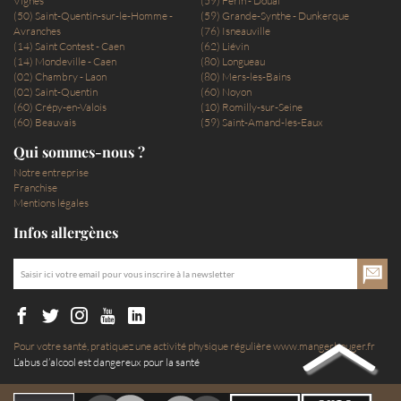
Vignes
(59) Férin - Douai
(50) Saint-Quentin-sur-le-Homme -
(59) Grande-Synthe - Dunkerque
Avranches
(76) Isneauville
(14) Saint Contest - Caen
(62) Liévin
(14) Mondeville - Caen
(80) Longueau
(02) Chambry - Laon
(80) Mers-les-Bains
(02) Saint-Quentin
(60) Noyon
(60) Crépy-en-Valois
(10) Romilly-sur-Seine
(60) Beauvais
(59) Saint-Amand-les-Eaux
Qui sommes-nous ?
Notre entreprise
Franchise
Mentions légales
Infos allergènes
Pour votre santé, pratiquez une activité physique régulière
www.mangerbouger.fr
L’abus d’alcool est dangereux pour la santé